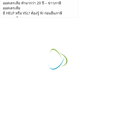
ออสเตรเลีย ทำมากว่า 20 ปี – ข่าวภาษี
ออสเตรเลีย
มี HELP หรือ VSL? ต้องรู้ RI ก่อนยื่นภาษี
ออสเตรเลีย
เงินเฟ้อออสเตรเลียพุ่งสูงสุดในรอบ 12 เดือน ผู้ที่
จะมีภาระหนักที่สุด คือคนทำงานเสียภาษี
Self-Employed จัดการภาษี ยากหรือง่าย? ยื่น
ภาษีออสเตรเลียสำหรับ Sole Trader
SSP Facebook Feeds
+61 2 9169 4840
admin@supersmartplans.com
Mon - Fri 09.30 - 18.00
Sat-Sun (Easter Sun) Closed