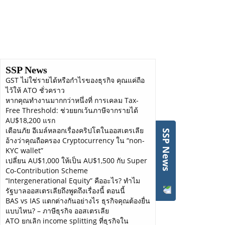
complies with the latest laws and regulation. Our services
also extend to representing on your behalf in the case of any
audits by the CRA, we will provide full cooperation,
compliance and disclosure to ensure that your case is
properly assessed.
Key elements of our tax audit services
SSP News
GST ไม่ใช่รายได้หรือกำไรของธุรกิจ คุณแค่ถือ
We act as a liaison
ไว้ให้ ATO ชั่วคราว
Be your bodyguard, to protect you from aggressive auditors
หากคุณทำงานมากกว่าหนึ่งที่ การเคลม Tax-
Challenge CRA tax assessments
Free Threshold: ช่วยยกเว้นภาษีจากรายได้
Minimize penalties, interest and taxes
AU$18,200 แรก
เตือนภัย อีเมล์หลอกเรื่องคริปโตในออสเตรเลีย
SSP News
อ้างว่าคุณถือครอง Cryptocurrency ใน “non-
KYC wallet”
เปลี่ยน AU$1,000 ให้เป็น AU$1,500 กับ Super
Co-Contribution Scheme
“Intergenerational Equity” คืออะไร? ทำไม
รัฐบาลออสเตรเลียถึงพูดถึงเรื่องนี้ ตอนนี้
BAS vs IAS แตกต่างกันอย่างไร ธุรกิจคุณต้องยื่น
แบบไหน? – ภาษีธุรกิจ ออสเตรเลีย
ATO ยกเลิก income splitting ที่ธุรกิจใน