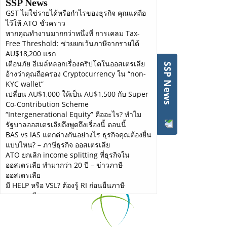
SSP News
GST ไม่ใช่รายได้หรือกำไรของธุรกิจ คุณแค่ถือ
Save you taxes
ไว้ให้ ATO ชั่วคราว
Protect you from the CRA
หากคุณทำงานมากกว่าหนึ่งที่ การเคลม Tax-
File your returns on time and accurately
Free Threshold: ช่วยยกเว้นภาษีจากรายได้
AU$18,200 แรก
เตือนภัย อีเมล์หลอกเรื่องคริปโตในออสเตรเลีย
SSP News
อ้างว่าคุณถือครอง Cryptocurrency ใน “non-
KYC wallet”
เปลี่ยน AU$1,000 ให้เป็น AU$1,500 กับ Super
Co-Contribution Scheme
+61 2 9169 4840
“Intergenerational Equity” คืออะไร? ทำไม
admin@supersmartplans.com
รัฐบาลออสเตรเลียถึงพูดถึงเรื่องนี้ ตอนนี้
BAS vs IAS แตกต่างกันอย่างไร ธุรกิจคุณต้องยื่น
แบบไหน? – ภาษีธุรกิจ ออสเตรเลีย
Mon - Fri 09.30 - 18.00
ATO ยกเลิก income splitting ที่ธุรกิจใน
Sat-Sun (Easter Sun) Closed
ออสเตรเลีย ทำมากว่า 20 ปี – ข่าวภาษี
ออสเตรเลีย
Suite 483/311 Castlereagh Street
มี HELP หรือ VSL? ต้องรู้ RI ก่อนยื่นภาษี
Sydney 2000 Australia
ออสเตรเลีย
เงินเฟ้อออสเตรเลียพุ่งสูงสุดในรอบ 12 เดือน ผู้ที่
จะมีภาระหนักที่สุด คือคนทำงานเสียภาษี
Self-Employed จัดการภาษี ยากหรือง่าย? ยื่น