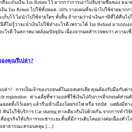
่จะเก็บเงิน Tax Return ไว้ มากกว่าการเอาไปจับจ่ายซื้อของ ธนา
นำเงิน Tax Return ไปใช้ทั้งหมด -16% วางแผนที่จะนำไปใช้จ่ายมากกว่า
ะเก็บไว้ ไม่นำไปใช้จ่ายใดๆ ทั้งสิ้น ถ้าถามว่านำเงินภาษีที่ได้คื
ีที่ไม่รู้ว่าจะนำเงินไปใช้ทำอะไรดี เพราะได้ Tax Refund มาแบบ
ี ในสภาพแวดล้อมปัจจุบัน เนื่องจากผลสำรวจพบว่า ความเชื่อมั่น
องคุณรึเปล่า?
ล่า? การเป็นเจ้าของรถยนต์ในออสเตรเลีย คุณต้องรับมือกับค่าบำ
le registration ค่าเฉลี่ยที่ชาวออสซี่ใช้เงินไปกับการมีรถยนต์ส่วนตัว
ณจอดทิ้งไว้เฉยๆ แล้วรีบเข้าเมืองโดยรถไฟ หรือ รถบัส แต่ยังมีทางเ
) #1 หันไปใช้บริการ Car sharing ทางเดียวกันไปด้วยกัน จากการทำว
 คือธุรกิจให้บริการรถเช่าระยะสั้นที่มีการเติบโตอย่างต่อเนื่องทั่
ดรถสาธารณะครอบคลุม […]