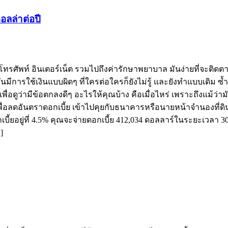
อลล่าต่อปี
 ค่าโทรศัพท์ อินเตอร์เน็ต รวมไปถึงค่ารักษาพยาบาล มันง่ายที่จะติ
นมีการใช้เงินแบบผิดๆ ที่ใครต่อใครก็ยังไม่รู้ และยังทำแบบเดิม ซ้ำ
 เพื่อดูว่ามีข้อตกลงดีๆ อะไรให้คุณบ้าง คือเมื่อไหร่ เพราะถึงแม้ว่า
นเพื่อลดอันตราดอกเบี้ย เข้าไปคุยกับธนาคารหรือนายหน้าจำนองที่ดิน 
ดอกเบี้ยอยู่ที่ 4.5% คุณจะจ่ายดอกเบี้ย 412,034 ดอลลาร์ในระยะเว
]