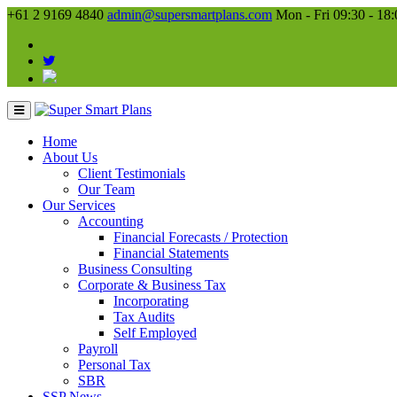
+61 2 9169 4840
admin@supersmartplans.com
Mon - Fri 09:30 - 18:
Home
About Us
Client Testimonials
Our Team
Our Services
Accounting
Financial Forecasts / Protection
Financial Statements
Business Consulting
Corporate & Business Tax
Incorporating
Tax Audits
Self Employed
Payroll
Personal Tax
SBR
SSP News