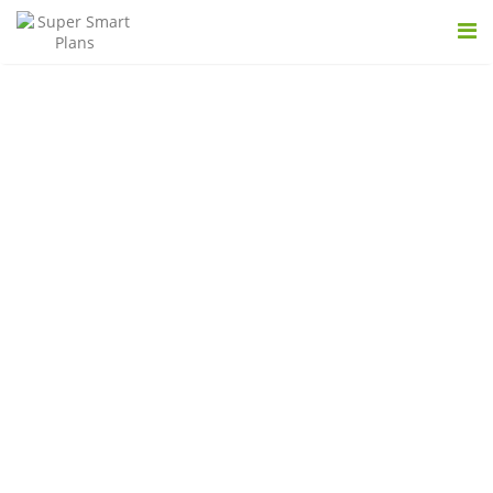
INCORPORATING
Looking to incorporate your business but don’t know where
to start? At Super Smart Plans, we create an easy transition
for those who want to take the next step towards growing
their business.
Our services
The decision to incorporate your business is an important