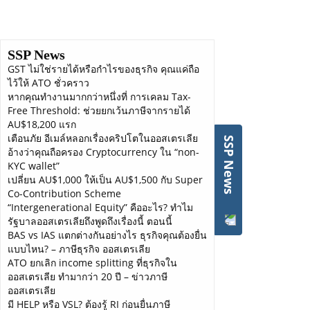
one. Incorporation can provide you with a number of
benefits and advantages, which is why you should employ
the services of experienced professionals. Here at Super
Smart Plans, we have helped hundreds of small business
SSP News
owners incorporate with a carefully structured setup so that
GST ไม่ใช่รายได้หรือกำไรของธุรกิจ คุณแค่ถือ
they can maximize their profits and minimize their tax
ไว้ให้ ATO ชั่วคราว
obligations. Our incorporation services will help you cover
หากคุณทำงานมากกว่าหนึ่งที่ การเคลม Tax-
the basics along with the more technical stuff. We can assist
Free Threshold: ช่วยยกเว้นภาษีจากรายได้
you with obtaining a business payroll and HST number,
AU$18,200 แรก
along with building the legal formation of your corporation.
เตือนภัย อีเมล์หลอกเรื่องคริปโตในออสเตรเลีย
SSP News
We can also help you develop a strategy to protect your
อ้างว่าคุณถือครอง Cryptocurrency ใน “non-
KYC wallet”
profits through developing a holding company, as well as
เปลี่ยน AU$1,000 ให้เป็น AU$1,500 กับ Super
provide you with updated minute books. Choose Super
Co-Contribution Scheme
Smart Plans and be assured that the incorporation process
“Intergenerational Equity” คืออะไร? ทำไม
for your business is drafted by credible professionals..
รัฐบาลออสเตรเลียถึงพูดถึงเรื่องนี้ ตอนนี้
BAS vs IAS แตกต่างกันอย่างไร ธุรกิจคุณต้องยื่น
Key elements of our incorporation services
แบบไหน? – ภาษีธุรกิจ ออสเตรเลีย
Obtaining a business payroll and HST number from the CRA
ATO ยกเลิก income splitting ที่ธุรกิจใน
Forming a corporation
ออสเตรเลีย ทำมากว่า 20 ปี – ข่าวภาษี
Updating corporate minute books
ออสเตรเลีย
มี HELP หรือ VSL? ต้องรู้ RI ก่อนยื่นภาษี