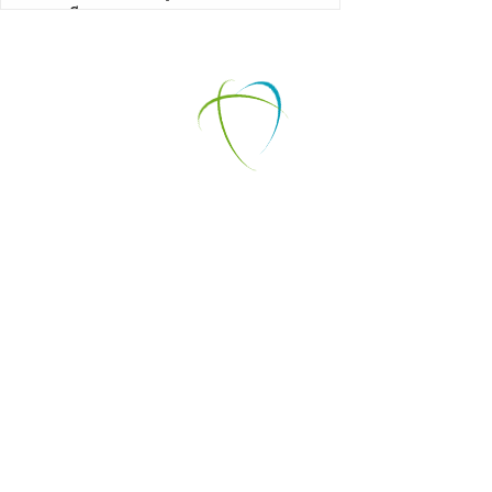
ออสเตรเลีย
เงินเฟ้อออสเตรเลียพุ่งสูงสุดในรอบ 12 เดือน ผู้ที่
จะมีภาระหนักที่สุด คือคนทำงานเสียภาษี
Self-Employed จัดการภาษี ยากหรือง่าย? ยื่น
ภาษีออสเตรเลียสำหรับ Sole Trader
+61 2 9169 4840
admin@supersmartplans.com
SSP Facebook Feeds
Mon - Fri 09.30 - 18.00
Sat-Sun (Easter Sun) Closed
Suite 483/311 Castlereagh Street
Sydney 2000 Australia
SSP
History