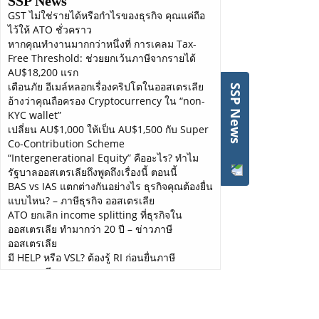
SSP News
GST ไม่ใช่รายได้หรือกำไรของธุรกิจ คุณแค่ถือ
2. ค่าธรรมเนียมในการซื้อบ้าน (Purchase Costs)
ไว้ให้ ATO ชั่วคราว
ค่า stamp duty, ค่าธรรมเนียมการโอนกรรมสิทธิ์ และค่า
หากคุณทำงานมากกว่าหนึ่งที่ การเคลม Tax-
Free Threshold: ช่วยยกเว้นภาษีจากรายได้
ธรรมเนียมทางกฎหมาย ไม่สามารถลดหย่อนภาษีได้เช่นกัน แต่
AU$18,200 แรก
สามารถคิดรวมใน
property’s cost base
เพื่อคำนวณเป็นภาษี
เตือนภัย อีเมล์หลอกเรื่องคริปโตในออสเตรเลีย
กำไรจากการขายได้ในภายหลัง (
Capital Gains Tax – CGT
)
SSP News
อ้างว่าคุณถือครอง Cryptocurrency ใน “non-
KYC wallet”
3. ดอกเบี้ยเงินกู้ (Interest on Loans)
เปลี่ยน AU$1,000 ให้เป็น AU$1,500 กับ Super
เคลมได้เฉพาะดอกเบี้ยที่ใช้ในการซื้อ หรือซ่อมบ้านเช่าเท่านั้น หาก
Co-Contribution Scheme
กู้ไปเที่ยวหรือลงทุนส่วนตัวอื่นๆ ดอกเบี้ยส่วนนั้นไม่สามารถเคลม
“Intergenerational Equity” คืออะไร? ทำไม
ได้
รัฐบาลออสเตรเลียถึงพูดถึงเรื่องนี้ ตอนนี้
BAS vs IAS แตกต่างกันอย่างไร ธุรกิจคุณต้องยื่น
4. ค่าใช้จ่ายในการกู้ยืม (Borrowing Expenses)
แบบไหน? – ภาษีธุรกิจ ออสเตรเลีย
ATO ยกเลิก income splitting ที่ธุรกิจใน
เช่น ค่าธรรมเนียมการจัดตั้งสินเชื่อ การค้นหาชื่อผู้ถือกรรมสิทธิ์
ออสเตรเลีย ทำมากว่า 20 ปี – ข่าวภาษี
และค่าจำนอง หากค่าใช้จ่ายเหล่านี้เกิน $100 ให้กระจายเคลม
ออสเตรเลีย
ภาษีภายใน 5 ปี (หรือต่ำกว่า 5 ปีได้ ถ้าระยะเวลากู้ยืมสั้น) หากต่ำ
มี HELP หรือ VSL? ต้องรู้ RI ก่อนยื่นภาษี
กว่า $100 เคลมได้เต็มจำนวนในปีที่จ่าย
ออสเตรเลีย
เงินเฟ้อออสเตรเลียพุ่งสูงสุดในรอบ 12 เดือน ผู้ที่
5. ค่าปรับปรุงบ้าน (Improvements &
จะมีภาระหนักที่สุด คือคนทำงานเสียภาษี
Construction Costs)
Self-Employed จัดการภาษี ยากหรือง่าย? ยื่น