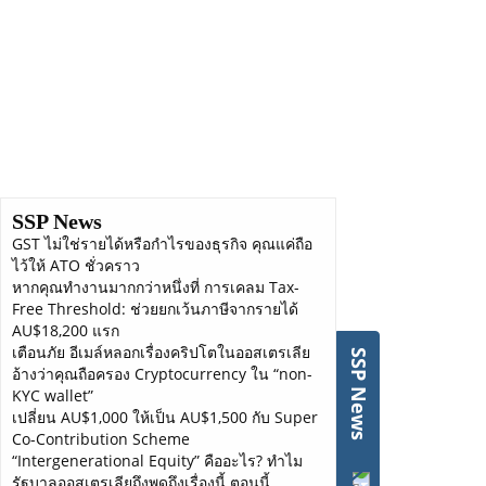
หากต้องการยื่นภาษีด้วยตัวเอง สามารถทำได้ง่ายๆ ผ่านแอป myGov
และเข้าไปที่ myTax โดยทุกคนมีเวลายื่นภาษีตั้งแต่วันที่ 1 กรกฎาคม
ถึงวันที่ 31 ตุลาคม
2. อย่าลืมทุกครั้งที่ยื่นภาษีต้องมี Tax File Number
(TFN)
คุณจะมีเลข Tax File Number (TFN) เลขเดียวตลอดชีวิตไม่ว่าจะ
กลับไทยไปแล้วและกลับมาอยู่ออสเตรเลียอีกครั้งก็จะยังเป็นเลข
SSP News
เดิม
GST ไม่ใช่รายได้หรือกำไรของธุรกิจ คุณแค่ถือ
หากทำเลข TFN หาย? เข้าไปดูวิธีได้ที่ลิ้งค์นี้เลย
ไว้ให้ ATO ชั่วคราว
https://bit.ly/3wslxp3
หากคุณทำงานมากกว่าหนึ่งที่ การเคลม Tax-
Free Threshold: ช่วยยกเว้นภาษีจากรายได้
AU$18,200 แรก
เตือนภัย อีเมล์หลอกเรื่องคริปโตในออสเตรเลีย
3. การยื่นภาษี
SSP News
อ้างว่าคุณถือครอง Cryptocurrency ใน “non-
ตอนยื่นภาษีให้แสดงรายได้ทั้งหมด;
KYC wallet”
ไม่ว่าจะเป็นรายได้จากที่ทำงาน, งานเสริม, ข้อมูลประกันสุขภาพ,
เปลี่ยน AU$1,000 ให้เป็น AU$1,500 กับ Super
รายได้จากหุ้นหรือคริปโต
Co-Contribution Scheme
รายได้จากการให้เช่าอสังหาริมทรัพย์, รายได้ ABN, ดอกเบี้ย
“Intergenerational Equity” คืออะไร? ทำไม
ธนาคาร
รัฐบาลออสเตรเลียถึงพูดถึงเรื่องนี้ ตอนนี้