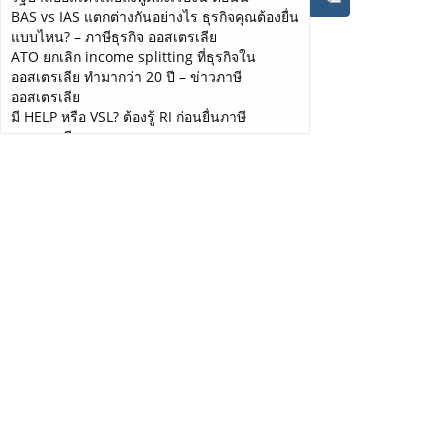
BAS vs IAS แตกต่างกันอย่างไร ธุรกิจคุณต้องยื่น
แนะนำว่าไม่ควรยื่นภาษีเร็วเกินไป เช่น ไม่ควรยื่นจนกว่าจะถึงปลาย
แบบไหน? – ภาษีธุรกิจ ออสเตรเลีย
เดือนกรกฎาคม เพราะว่านายจ้างอาจใช้เวลา 2-3 สัปดาห์ในการเตรี
ATO ยกเลิก income splitting ที่ธุรกิจใน
ยมข้อมูลรายได้พนักงานและส่งข้อมูลไปยัง ATO หากคุณรีบยื่นภาษี
ออสเตรเลีย ทำมากว่า 20 ปี – ข่าวภาษี
อาจจะทำให้ข้อมูลยังไม่ครบ ATO อาจจะสงสัยและโทรหาเพื่อสอบถาม
ออสเตรเลีย
ได้ และคุณอาจจะต้องยื่นภาษีใหม่อีกรอบ
มี HELP หรือ VSL? ต้องรู้ RI ก่อนยื่นภาษี
ออสเตรเลีย
เงินเฟ้อออสเตรเลียพุ่งสูงสุดในรอบ 12 เดือน ผู้ที่
4. การลดหย่อนภาษี
จะมีภาระหนักที่สุด คือคนทำงานเสียภาษี
อาจจะสามารถเคลมสินค้าราคาต่ำกว่า $300 ดอลลาร์ ได้เต็ม
Self-Employed จัดการภาษี ยากหรือง่าย? ยื่น
จำนวน
ภาษีออสเตรเลียสำหรับ Sole Trader
สามารถเคลมค่าสินค้าที่มากกว่า $300 ได้แต่ไม่เต็มจำนวน จะ
เป็นการเคลมค่าเสื่อมราคาแทน (คิดเป็นเปอร์เซ็นต์ที่ใช้งาน)
SSP Facebook Feeds
สินค้าที่ซื้อมาลดหย่อนภาษี จะต้องเกี่ยวข้องกับงานที่ทำโดยตรง,
ชำระด้วยเงินส่วนตัว, ไม่ใช่ค่าใช้จ่ายที่บริษัทให้เบิกคืนภายหลัง
มีหลักฐานการใช้ง่าย เช่น ใบเสร็จ, Bank Statement, หรือถ่ายรูป
สินค้าและป้ายราคาพร้อมใบเสร็จ
หากไม่มีใบเสร็จมายืนยัน สามารถเคลมค่าใช้จ่ายที่เกี่ยวกับงาน
รวมกันได้ไม่เกิน $300 (มีโอกาสที่ ATO จะติดต่อคุณเพื่อขอคำ
อธิบายเพิ่มเติมเกี่ยวกับค่าใช้จ่ายที่นำมาลดหย่อนภาษี)
ถ้าคิดไม่ออกว่าปีนี้สามารถลดหย่อนภาษีอะไรได้บ้าง อ่านที่ลิ้งค์นี้
ได้เลย https://www.facebook.com/photo.php?