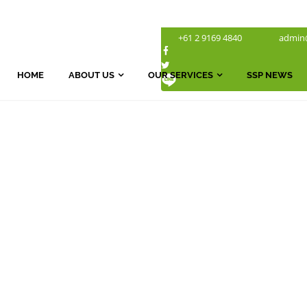
+61 2 9169 4840
admin
HOME
ABOUT US
OUR SERVICES
SSP NEWS
Know About
SSP NEWS