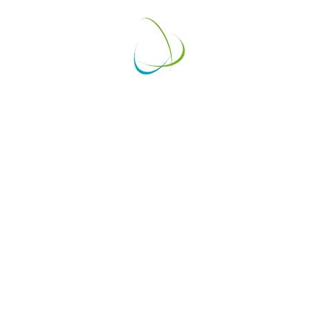
หย่อนภาษีได้
่อนภาษีได้
้นต่างๆ
อมูลอยู่ในระบบของเราอยู่แล้ว
ดต่อไม่ได้ค่ะ)
กสาร อัปเดต หรือแก้ไขข้อมูลส่วนตัว
่านทางโทรศัพท์, อีเมล์ หรือ Line ค่ะ
36191060