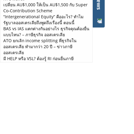
เปลี่ยน AU$1,000 ให้เป็น AU$1,500 กับ Super
ยื่นภาษีออสเตรเลีย 2025 กั
Co-Contribution Scheme
“Intergenerational Equity” คืออะไร? ทำไม
Uncategorized
June 13, 2025
รัฐบาลออสเตรเลียถึงพูดถึงเรื่องนี้ ตอนนี้
BAS vs IAS แตกต่างกันอย่างไร ธุรกิจคุณต้องยื่น
ยื่นภาษีออสเตรเลีย 2
แบบไหน? – ภาษีธุรกิจ ออสเตรเลีย
ATO ยกเลิก income splitting ที่ธุรกิจใน
ออสเตรเลีย ทำมากว่า 20 ปี – ข่าวภาษี
ออสเตรเลีย
มี HELP หรือ VSL? ต้องรู้ RI ก่อนยื่นภาษี
ข้อแนะนำในการยื่น:
ออสเตรเลีย
เริ่มยื่นภาษีปี 2025 ได้ตั้งแต่วันที่ 1 July 2025 เป็นต้น
เงินเฟ้อออสเตรเลียพุ่งสูงสุดในรอบ 12 เดือน ผู้ที่
อย่ารีบยื่นภาษีหากยังไม่ได้ ใบ Income Statement ห
จะมีภาระหนักที่สุด คือคนทำงานเสียภาษี
อย่ารีบยื่นภาษีหาก myGov ของคุณ ยังไม่ขึ้น Tax Rea
Self-Employed จัดการภาษี ยากหรือง่าย? ยื่น
ให้รอนายจ้างรายงานภาษีให้ ATO เรียบร้อยก่อน ถึงจ
ภาษีออสเตรเลียสำหรับ Sole Trader
ถ้ายื่นก่อนโดยที่ Tax ของคุณยังไม่ Finalised จะต้
SSP Facebook Feeds
หากลูกค้าส่งเอกสารมาก่อน tax ready เราต้องเก็บเอกส
ข้อแนะนำสำหรับภาษี:
หากทำงานทั้ง TFN + ABN ให้นำรายได้ทั้งหมดมายื่นภ
หากมีค่าใช้จ่ายที่เกี่ยวกับงานมาลดหย่อนภาษี ควรมีห