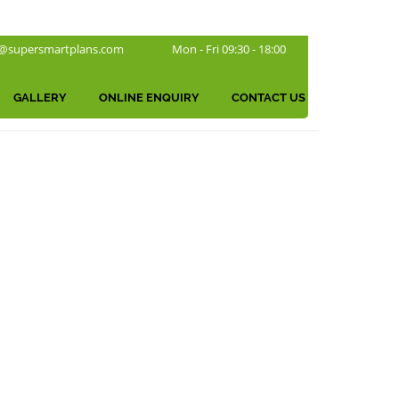
@supersmartplans.com
Mon - Fri 09:30 - 18:00
GALLERY
ONLINE ENQUIRY
CONTACT US